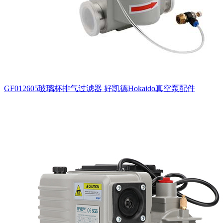
GF012605玻璃杯排气过滤器 好凯德Hokaido真空泵配件