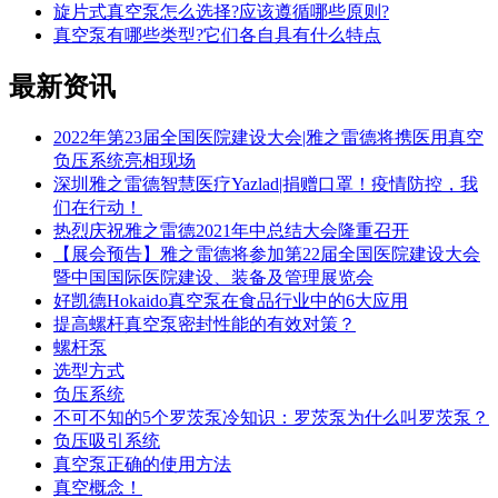
旋片式真空泵怎么选择?应该遵循哪些原则?
真空泵有哪些类型?它们各自具有什么特点
最新
资讯
2022年第23届全国医院建设大会|雅之雷德将携医用真空
负压系统亮相现场
深圳雅之雷德智慧医疗Yazlad|捐赠口罩！疫情防控，我
们在行动！
热烈庆祝雅之雷德2021年中总结大会隆重召开
【展会预告】雅之雷德将参加第22届全国医院建设大会
暨中国国际医院建设、装备及管理展览会
好凯德Hokaido真空泵在食品行业中的6大应用
提高螺杆真空泵密封性能的有效对策？
螺杆泵
选型方式
负压系统
不可不知的5个罗茨泵冷知识：罗茨泵为什么叫罗茨泵？
负压吸引系统
真空泵正确的使用方法
真空概念！