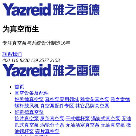
为真空而生
专注真空泵与系统设计制造16年
联系我们
400-116-8220
139 2577 2153
首页
真空设备及配件
好凯德真空泵
真空泵应用领域
雅雷朵真空泵
雅之雷德
螺杆鼓风机
真空泵配件专区
其它品牌真空泵
好凯德真空泵
旋片真空泵
罗茨真空泵
干式螺杆泵
涡旋式真空泵
无油
爪式真空泵
涡轮分子泵
无油活塞真空泵
无油真空泵
微
油螺杆泵
碳片真空泵