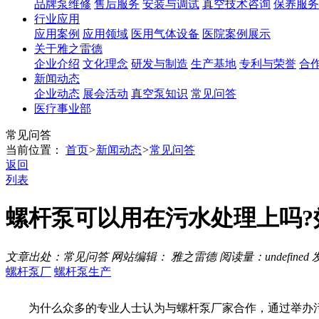
品牌泵维修
售后服务
安装与调试
真空技术咨询
保养服务
行业应用
应用案例
应用领域
医用气体设备
医院案例展示
关于雅之雷德
企业介绍
文化理念
研发与制造
生产基地
专利与荣誉
合
新闻动态
企业动态
展会活动
真空泵知识
常见问答
医疗事业部
常见问答
当前位置：
首页
>
新闻动态
>
常见问答
返回
列表
螺杆泵可以用在污水处理上吗?
文章出处：常见问答
网站编辑： 雅之雷德
阅读量：
undefined
发
螺杆泵厂
螺杆泵生产
为什么众多的专业人士认为与螺杆泵厂家合作，通过举办污