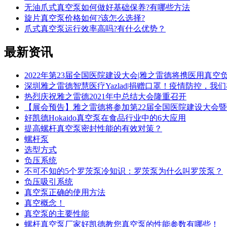
无油爪式真空泵如何做好基础保养?有哪些方法
旋片真空泵价格如何?该怎么选择?
爪式真空泵运行效率高吗?有什么优势？
最新
资讯
2022年第23届全国医院建设大会|雅之雷德将携医用真
深圳雅之雷德智慧医疗Yazlad|捐赠口罩！疫情防控，我
热烈庆祝雅之雷德2021年中总结大会隆重召开
【展会预告】雅之雷德将参加第22届全国医院建设大会
好凯德Hokaido真空泵在食品行业中的6大应用
提高螺杆真空泵密封性能的有效对策？
螺杆泵
选型方式
负压系统
不可不知的5个罗茨泵冷知识：罗茨泵为什么叫罗茨泵？
负压吸引系统
真空泵正确的使用方法
真空概念！
真空泵的主要性能
螺杆真空泵厂家好凯德教您真空泵的性能参数有哪些！