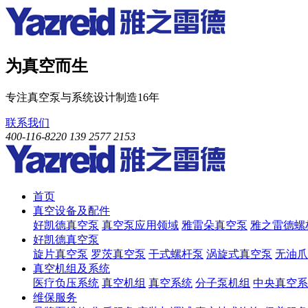
为真空而生
专注真空泵与系统设计制造16年
联系我们
400-116-8220
139 2577 2153
首页
真空设备及配件
好凯德真空泵
真空泵应用领域
雅雷朵真空泵
雅之雷德螺
好凯德真空泵
旋片真空泵
罗茨真空泵
干式螺杆泵
涡旋式真空泵
无油爪
真空机组及系统
医疗负压系统
真空机组
真空系统
分子泵机组
中央真空系
维保服务