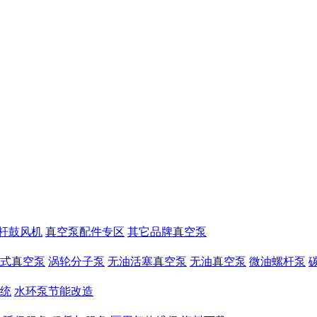
杆鼓风机
真空泵配件专区
其它品牌真空泵
式真空泵
涡轮分子泵
无油活塞真空泵
无油真空泵
微油螺杆泵
统
水环泵节能改造