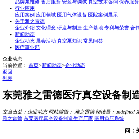
品牌泵维修
售后服务
安装与调试
真空技术咨询
保养服务
行业应用
应用案例
应用领域
医用气体设备
医院案例展示
关于雅之雷德
企业介绍
文化理念
研发与制造
生产基地
专利与荣誉
合
新闻动态
企业动态
展会活动
真空泵知识
常见问答
医疗事业部
企业动态
当前位置：
首页
>
新闻动态
>
企业动态
返回
列表
东莞雅之雷德医疗真空设备制
文章出处：企业动态
网站编辑： 雅之雷德
阅读量：
undefined
发
雅之雷德
东莞医疗真空设备制造生产厂家
医用负压系统
问：