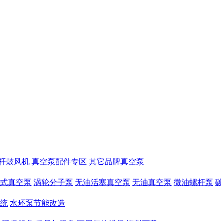
杆鼓风机
真空泵配件专区
其它品牌真空泵
式真空泵
涡轮分子泵
无油活塞真空泵
无油真空泵
微油螺杆泵
统
水环泵节能改造