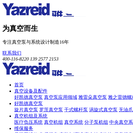
为真空而生
专注真空泵与系统设计制造16年
联系我们
400-116-8220
139 2577 2153
首页
真空设备及配件
好凯德真空泵
真空泵应用领域
雅雷朵真空泵
雅之雷德螺
好凯德真空泵
旋片真空泵
罗茨真空泵
干式螺杆泵
涡旋式真空泵
无油爪
真空机组及系统
医疗负压系统
真空机组
真空系统
分子泵机组
中央真空系
维保服务