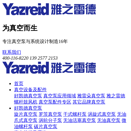
为真空而生
专注真空泵与系统设计制造16年
联系我们
400-116-8220
139 2577 2153
首页
真空设备及配件
好凯德真空泵
真空泵应用领域
雅雷朵真空泵
雅之雷德
螺杆鼓风机
真空泵配件专区
其它品牌真空泵
好凯德真空泵
旋片真空泵
罗茨真空泵
干式螺杆泵
涡旋式真空泵
无油
爪式真空泵
涡轮分子泵
无油活塞真空泵
无油真空泵
微
油螺杆泵
碳片真空泵