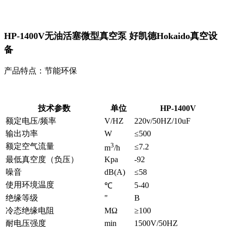
HP-1400V无油活塞微型真空泵 好凯德Hokaido真空设
备
产品特点：节能环保
技术参数
单位
HP-1400V
额定电压/频率
V/HZ
220v/50HZ/10uF
输出功率
W
≤500
3
额定空气流量
≤7.2
m
/h
最低真空度（负压）
Kpa
-92
噪音
dB(A)
≤58
使用环境温度
5-40
℃
绝缘等级
"
B
冷态绝缘电阻
MΩ
≥100
耐电压强度
min
1500V/50HZ