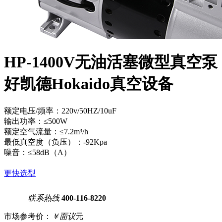
HP-1400V无油活塞微型真空泵
好凯德Hokaido真空设备
额定电压/频率：220v/50HZ/10uF
输出功率：≤500W
额定空气流量：≤7.2m³/h
最低真空度（负压）：-92Kpa
噪音：≤58dB（A）
更快选型
联系热线
400-116-8220
市场参考价：
￥面议
元