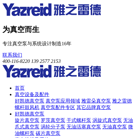
为真空而生
专注真空泵与系统设计制造16年
联系我们
400-116-8220
139 2577 2153
首页
真空设备及配件
好凯德真空泵
真空泵应用领域
雅雷朵真空泵
雅之雷德
螺杆鼓风机
真空泵配件专区
其它品牌真空泵
好凯德真空泵
旋片真空泵
罗茨真空泵
干式螺杆泵
涡旋式真空泵
无油
爪式真空泵
涡轮分子泵
无油活塞真空泵
无油真空泵
微
油螺杆泵
碳片真空泵