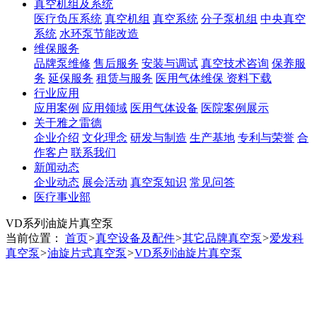
真空机组及系统
医疗负压系统
真空机组
真空系统
分子泵机组
中央真空
系统
水环泵节能改造
维保服务
品牌泵维修
售后服务
安装与调试
真空技术咨询
保养服
务
延保服务
租赁与服务
医用气体维保
资料下载
行业应用
应用案例
应用领域
医用气体设备
医院案例展示
关于雅之雷德
企业介绍
文化理念
研发与制造
生产基地
专利与荣誉
合
作客户
联系我们
新闻动态
企业动态
展会活动
真空泵知识
常见问答
医疗事业部
VD系列油旋片真空泵
当前位置：
首页
>
真空设备及配件
>
其它品牌真空泵
>
爱发科
真空泵
>
油旋片式真空泵
>
VD系列油旋片真空泵