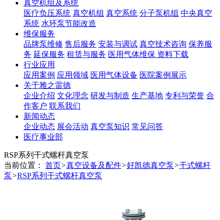
真空机组及系统
医疗负压系统
真空机组
真空系统
分子泵机组
中央真空
系统
水环泵节能改造
维保服务
品牌泵维修
售后服务
安装与调试
真空技术咨询
保养服
务
延保服务
租赁与服务
医用气体维保
资料下载
行业应用
应用案例
应用领域
医用气体设备
医院案例展示
关于雅之雷德
企业介绍
文化理念
研发与制造
生产基地
专利与荣誉
合
作客户
联系我们
新闻动态
企业动态
展会活动
真空泵知识
常见问答
医疗事业部
RSP系列干式螺杆真空泵
当前位置：
首页
>
真空设备及配件
>
好凯德真空泵
>
干式螺杆
泵
>
RSP系列干式螺杆真空泵