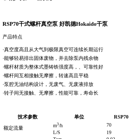
RSP70干式螺杆真空泵 好凯德Hokaido干泵
产品特点
·真空度高且从大气到极限真空可连续长期运行
·能够轻易排出固体废物，并去除泵内残余物
·螺杆材质为整体式墨铸铁强度高，、可靠性好
·螺杆间互相接触无摩擦，转速高且平稳
·泵腔无油结构设计，无废气、无废液排放
·转子间无接触、无摩擦，性能可靠，寿命长
技术参数
单位
RSP70
3
70
m
/h
额定流量
L/S
19