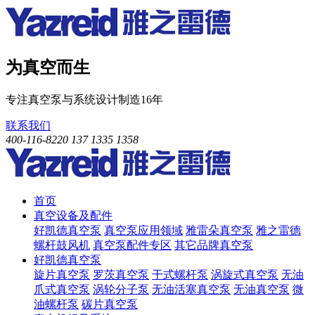
为真空而生
专注真空泵与系统设计制造16年
联系我们
400-116-8220
137 1335 1358
首页
真空设备及配件
好凯德真空泵
真空泵应用领域
雅雷朵真空泵
雅之雷德
螺杆鼓风机
真空泵配件专区
其它品牌真空泵
好凯德真空泵
旋片真空泵
罗茨真空泵
干式螺杆泵
涡旋式真空泵
无油
爪式真空泵
涡轮分子泵
无油活塞真空泵
无油真空泵
微
油螺杆泵
碳片真空泵