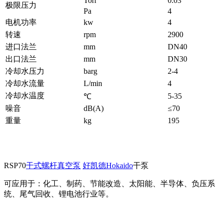
Torr
0.03
极限压力
Pa
4
电机功率
kw
4
转速
rpm
2900
进口法兰
mm
DN40
出口法兰
mm
DN30
冷却水压力
barg
2-4
冷却水流量
L/min
4
冷却水温度
5-35
℃
噪音
dB(A)
≤70
重量
kg
195
RSP70
干式螺杆真空泵
好凯德Hokaido
干泵
可应用于：化工、制药、节能改造、太阳能、半导体、负压系
统、尾气回收、锂电池行业等。