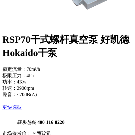
RSP70干式螺杆真空泵 好凯德
Hokaido干泵
额定流量：70m³/h
极限压力：4Pa
功率：4Kw
转速：2900rpm
噪音：≤70dB(A)
更快选型
联系热线
400-116-8220
市场参考价：
￥面议
元