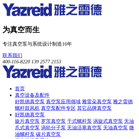
为真空而生
专注真空泵与系统设计制造16年
联系我们
400-116-8220
139 2577 2153
首页
真空设备及配件
好凯德真空泵
真空泵应用领域
雅雷朵真空泵
雅之雷德
螺杆鼓风机
真空泵配件专区
其它品牌真空泵
好凯德真空泵
旋片真空泵
罗茨真空泵
干式螺杆泵
涡旋式真空泵
无油
爪式真空泵
涡轮分子泵
无油活塞真空泵
无油真空泵
微
油螺杆泵
碳片真空泵