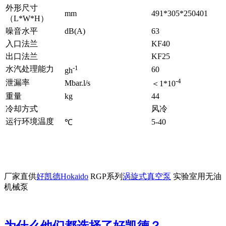
外形尺寸
mm
491*305*250401
（L*W*H）
噪音水平
dB(A)
63
入口法兰
KF40
出口法兰
KF25
-1
水汽处理能力
60
gh
-4
泄漏率
Mbar.l/s
＜1*10
重量
kg
44
冷却方式
风冷
运行环境温度
5-40
℃
厂家直供
好凯德Hokaido
RGP系列
涡旋式真空泵
实验室用无油
机械泵
为什么他们都选择了好凯德？