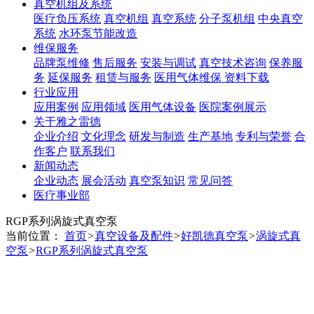
真空机组及系统
医疗负压系统
真空机组
真空系统
分子泵机组
中央真空
系统
水环泵节能改造
维保服务
品牌泵维修
售后服务
安装与调试
真空技术咨询
保养服
务
延保服务
租赁与服务
医用气体维保
资料下载
行业应用
应用案例
应用领域
医用气体设备
医院案例展示
关于雅之雷德
企业介绍
文化理念
研发与制造
生产基地
专利与荣誉
合
作客户
联系我们
新闻动态
企业动态
展会活动
真空泵知识
常见问答
医疗事业部
RGP系列涡旋式真空泵
当前位置：
首页
>
真空设备及配件
>
好凯德真空泵
>
涡旋式真
空泵
>
RGP系列涡旋式真空泵