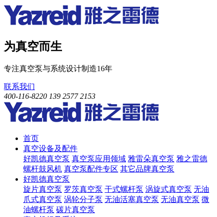
为真空而生
专注真空泵与系统设计制造16年
联系我们
400-116-8220
139 2577 2153
首页
真空设备及配件
好凯德真空泵
真空泵应用领域
雅雷朵真空泵
雅之雷德
螺杆鼓风机
真空泵配件专区
其它品牌真空泵
好凯德真空泵
旋片真空泵
罗茨真空泵
干式螺杆泵
涡旋式真空泵
无油
爪式真空泵
涡轮分子泵
无油活塞真空泵
无油真空泵
微
油螺杆泵
碳片真空泵