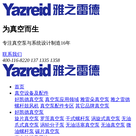
为真空而生
专注真空泵与系统设计制造16年
联系我们
400-116-8220
137 1335 1358
首页
真空设备及配件
好凯德真空泵
真空泵应用领域
雅雷朵真空泵
雅之雷德
螺杆鼓风机
真空泵配件专区
其它品牌真空泵
好凯德真空泵
旋片真空泵
罗茨真空泵
干式螺杆泵
涡旋式真空泵
无油
爪式真空泵
涡轮分子泵
无油活塞真空泵
无油真空泵
微
油螺杆泵
碳片真空泵