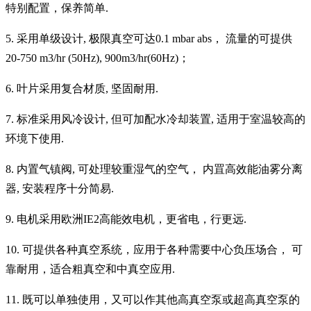
特别配置，保养简单
.
5.
采用单级设计
,
极限真空可达
0.1 mbar abs
，
流量的可提供
20-750 m3/hr (50Hz), 900m3/hr(60Hz)
；
6.
叶片采用复合材质
,
坚固耐用
.
7.
标准采用风冷设计
,
但可加配水冷却装置
,
适用于室温较高的
环境下使用
.
8.
内置气镇阀
,
可处理较重湿气的空气，
内罝高效能油雾分离
器
,
安装程序十分简易
.
9.
电机采用欧洲
IE2
高能效电机，更省电，行更远
.
10.
可提供各种真空系统，应用于各种需要中心负压场合，
可
靠耐用，适合粗真空和中真空应用
.
11.
既可以单独使用，又可以作其他高真空泵或超高真空泵的