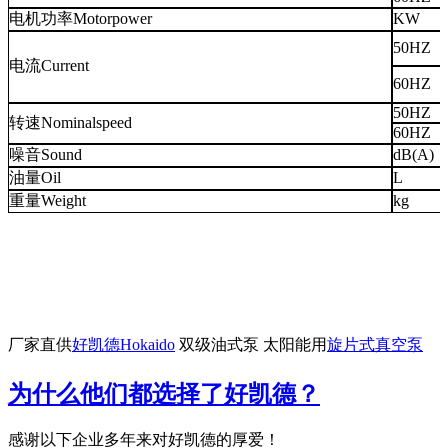
电机功率Motorpower
KW
50HZ
电流Current
60HZ
50HZ
转速Nominalspeed
60HZ
噪音Sound
dB(A)
油量Oil
L
重量Weight
kg
厂家直供
好凯德Hokaido
双级油式泵 太阳能用
旋片式真空泵
为什么他们都选择了好凯德？
感谢以下企业多年来对好凯德的厚爱！