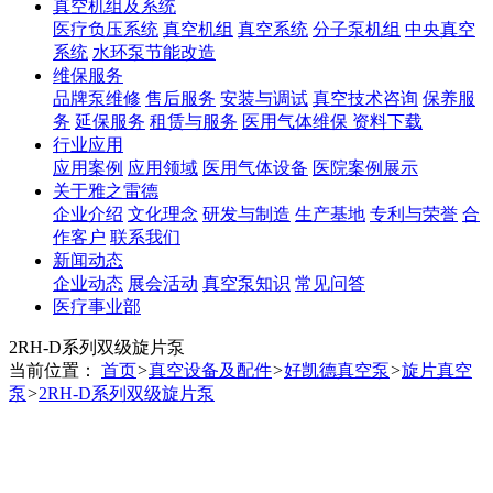
真空机组及系统
医疗负压系统
真空机组
真空系统
分子泵机组
中央真空
系统
水环泵节能改造
维保服务
品牌泵维修
售后服务
安装与调试
真空技术咨询
保养服
务
延保服务
租赁与服务
医用气体维保
资料下载
行业应用
应用案例
应用领域
医用气体设备
医院案例展示
关于雅之雷德
企业介绍
文化理念
研发与制造
生产基地
专利与荣誉
合
作客户
联系我们
新闻动态
企业动态
展会活动
真空泵知识
常见问答
医疗事业部
2RH-D系列双级旋片泵
当前位置：
首页
>
真空设备及配件
>
好凯德真空泵
>
旋片真空
泵
>
2RH-D系列双级旋片泵