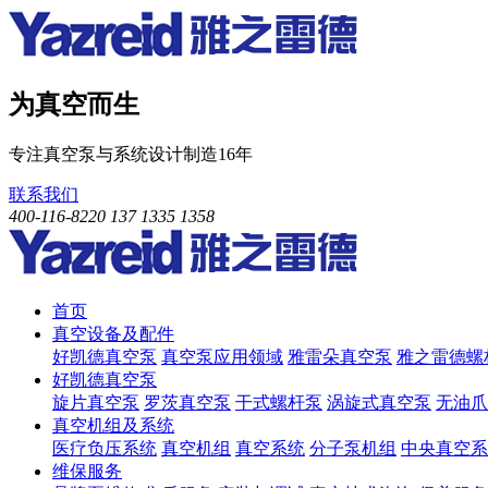
为真空而生
专注真空泵与系统设计制造16年
联系我们
400-116-8220
137 1335 1358
首页
真空设备及配件
好凯德真空泵
真空泵应用领域
雅雷朵真空泵
雅之雷德螺
好凯德真空泵
旋片真空泵
罗茨真空泵
干式螺杆泵
涡旋式真空泵
无油爪
真空机组及系统
医疗负压系统
真空机组
真空系统
分子泵机组
中央真空系
维保服务