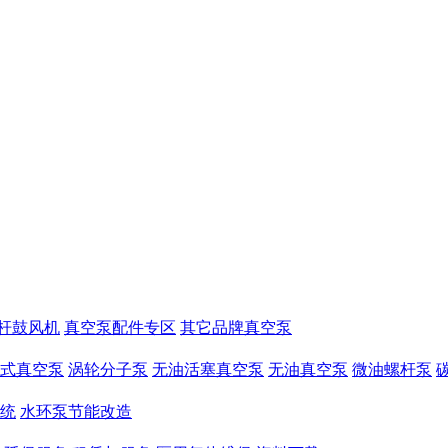
杆鼓风机
真空泵配件专区
其它品牌真空泵
式真空泵
涡轮分子泵
无油活塞真空泵
无油真空泵
微油螺杆泵
统
水环泵节能改造