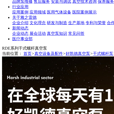
品牌泵维修
售后服务
安装与调试
真空技术咨询
保养服务
行业应用
应用案例
应用领域
医用气体设备
医院案例展示
关于雅之雷德
企业介绍
文化理念
研发与制造
生产基地
专利与荣誉
合
新闻动态
企业动态
展会活动
真空泵知识
常见问答
医疗事业部
RDE系列干式螺杆真空泵
当前位置：
首页
>
真空设备及配件
>
好凯德真空泵
>
干式螺杆泵