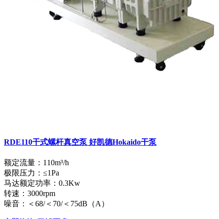
RDE110干式螺杆真空泵 好凯德Hokaido干泵
额定流量：110m³/h
极限压力：≤1Pa
马达额定功率：0.3Kw
转速：3000rpm
噪音：＜68/＜70/＜75dB（A）