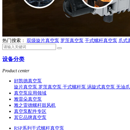
热门搜索：
双级旋片真空泵
罗茨真空泵
干式螺杆真空泵
爪式
设备分类
Product center
好凯德真空泵
旋片真空泵
罗茨真空泵
干式螺杆泵
涡旋式真空泵
无油
真空泵应用领域
雅雷朵真空泵
雅之雷德螺杆鼓风机
真空泵配件专区
其它品牌真空泵
RSP系列干式螺杆真空泵